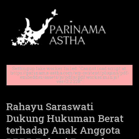
Setting up fake worker failed: "Cannot load script at:
https://parinama-astha.com/wp-content/plugins/pdf-
embedder/assets/js/pdfjs/pdf.worker.min.js?
ver=2.2.228".
Rahayu Saraswati
Dukung Hukuman Berat
terhadap Anak Anggota