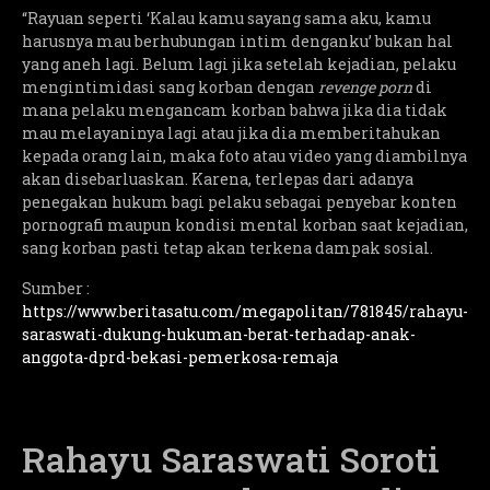
“Rayuan seperti ‘Kalau kamu sayang sama aku, kamu
harusnya mau berhubungan intim denganku’ bukan hal
yang aneh lagi. Belum lagi jika setelah kejadian, pelaku
mengintimidasi sang korban dengan
revenge porn
di
mana pelaku mengancam korban bahwa jika dia tidak
mau melayaninya lagi atau jika dia memberitahukan
kepada orang lain, maka foto atau video yang diambilnya
akan disebarluaskan. Karena, terlepas dari adanya
penegakan hukum bagi pelaku sebagai penyebar konten
pornografi maupun kondisi mental korban saat kejadian,
sang korban pasti tetap akan terkena dampak sosial.
Sumber :
https://www.beritasatu.com/megapolitan/781845/rahayu-
saraswati-dukung-hukuman-berat-terhadap-anak-
anggota-dprd-bekasi-pemerkosa-remaja
Rahayu Saraswati Soroti