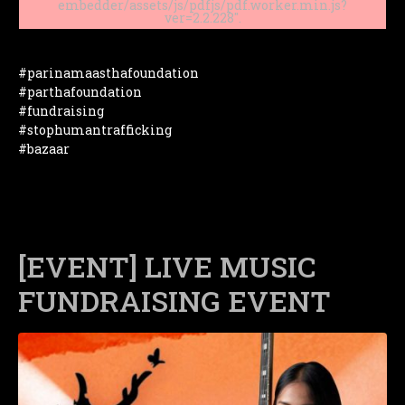
embedder/assets/js/pdfjs/pdf.worker.min.js?
ver=2.2.228".
#parinamaasthafoundation
#parthafoundation
#fundraising
#stophumantrafficking
#bazaar
[EVENT] LIVE MUSIC
FUNDRAISING EVENT