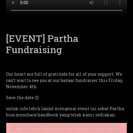
[EVENT] Partha
Fundraising
Our heart are full of gratitude for all of your support. We
can’t wait to see you at our bazaar fundraiser this Friday,
November 4th.
Save the date 😊
untuk info lebih lanjut mengenai event ini sobat Partha
bisa membaca handbook yang telah kami sediakan :
Setting up fake worker failed: "Cannot load script at:
https://parinama-astha.com/wp-content/plugins/pdf-