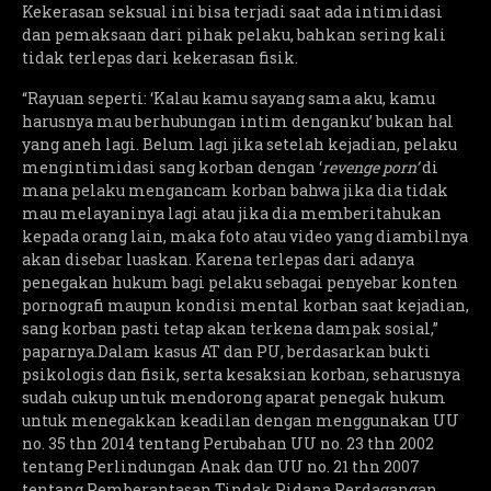
Kekerasan seksual ini bisa terjadi saat ada intimidasi
dan pemaksaan dari pihak pelaku, bahkan sering kali
tidak terlepas dari kekerasan fisik.
“Rayuan seperti: ‘Kalau kamu sayang sama aku, kamu
harusnya mau berhubungan intim denganku’ bukan hal
yang aneh lagi. Belum lagi jika setelah kejadian, pelaku
mengintimidasi sang korban dengan ‘
revenge porn’
di
mana pelaku mengancam korban bahwa jika dia tidak
mau melayaninya lagi atau jika dia memberitahukan
kepada orang lain, maka foto atau video yang diambilnya
akan disebar luaskan. Karena terlepas dari adanya
penegakan hukum bagi pelaku sebagai penyebar konten
pornografi maupun kondisi mental korban saat kejadian,
sang korban pasti tetap akan terkena dampak sosial,”
paparnya.Dalam kasus AT dan PU, berdasarkan bukti
psikologis dan fisik, serta kesaksian korban, seharusnya
sudah cukup untuk mendorong aparat penegak hukum
untuk menegakkan keadilan dengan menggunakan UU
no. 35 thn 2014 tentang Perubahan UU no. 23 thn 2002
tentang Perlindungan Anak dan UU no. 21 thn 2007
tentang Pemberantasan Tindak Pidana Perdagangan