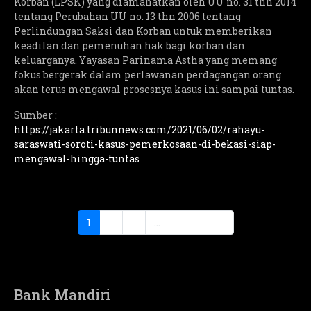
Korban (LPSK) yang diamanatkan oleh UU no. 31 thn 2014
tentang Perubahan UU no. 13 thn 2006 tentang
Perlindungan Saksi dan Korban untuk memberikan
keadilan dan pemenuhan hak bagi korban dan
keluarganya. Yayasan Parinama Astha yang memang
fokus bergerak dalam perlawanan perdagangan orang
akan terus mengawal prosesnya kasus ini sampai tuntas.
Sumber :
https://jakarta.tribunnews.com/2021/06/02/rahayu-
saraswati-soroti-kasus-pemerkosaan-di-bekasi-siap-
mengawal-hingga-tuntas
1
2
3
...
5
Next
Bank Mandiri