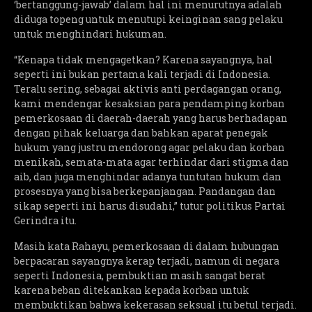
‘bertanggung-jawab’ dalam hal ini menurutnya adalah
diduga topeng untuk menutupi keinginan sang pelaku
untuk menghindari hukuman.
“Kenapa tidak mengagetkan? Karena sayangnya, hal
seperti ini bukan pertama kali terjadi di Indonesia.
Teralu sering, sebagai aktivis anti perdagangan orang,
kami mendengar kesaksian para pendamping korban
pemerkosaan di daerah-daerah yang harus berhadapan
dengan pihak keluarga dan bahkan aparat penegak
hukum yang justru mendorong agar pelaku dan korban
menikah, semata-mata agar terhindar dari stigma dan
aib, dan juga menghindar adanya tuntutan hukum dan
prosesnya yang bisa berkepanjangan. Pandangan dan
sikap seperti ini harus disudahi,” tutur politikus Partai
Gerindra itu.
Masih kata Rahayu, pemerkosaan di dalam hubungan
berpacaran sayangnya kerap terjadi, namun di negara
seperti Indonesia, pembuktian masih sangat berat
karena beban ditekankan kepada korban untuk
membuktikan bahwa kekerasan seksual itu betul terjadi.