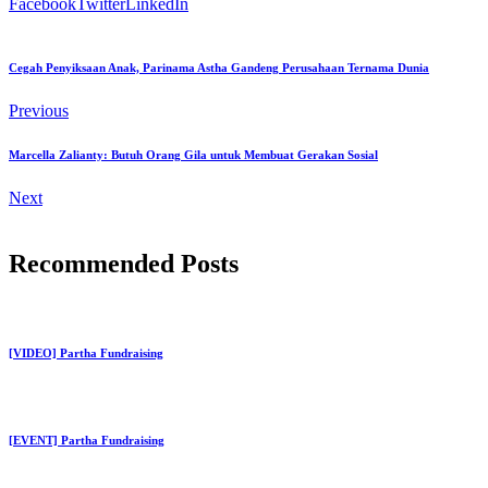
Facebook
Twitter
LinkedIn
Cegah Penyiksaan Anak, Parinama Astha Gandeng Perusahaan Ternama Dunia
Previous
Marcella Zalianty: Butuh Orang Gila untuk Membuat Gerakan Sosial
Next
Recommended Posts
[VIDEO] Partha Fundraising
[EVENT] Partha Fundraising