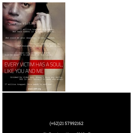
(+62)21 57992162