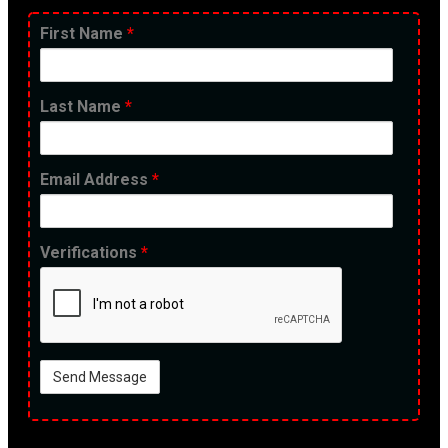
First Name
*
Last Name
*
Email Address
*
Verifications
*