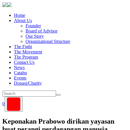
Home
About Us
Founder
Board of Advisor
Our Story
Organizational Structure
The Fight
The Movement
The Program
Contact Us
News
Catahu
Events
Donasi/Charity
0
Keponakan Prabowo dirikan yayasan
buat perangi perdagangan manusia