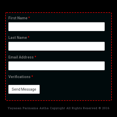
First Name
*
Last Name
*
Email Address
*
Verifications
*
Yayasan Parinama Astha Copyright All Rights Reserved © 2016