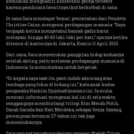
kemudian menghadiri konferensi gereja tersebut
karena pembicara favoritnya ikut berkotbah di sana.
Di sana Sara mendapat ‘bonus’, pencerahan dari Pendeta
Christine Caine, mengenai perdagangan manusia. “Saya
tergugah ketika mengetahui banyak gadis harus
melayani hingga 40-60 laki-laki per hari,” ujarnya ketika
ditemui di kantornya di Jakarta, Kamis 11 April 2013.
Dari sana, Sara menemukan panggilan hidup keduanya
setelah akting, yaitu melawan perdagangan manusia di
Indonesia. Ia memutuskan untuk bergerak.
“Di kepala saya saat itu, pasti sudah ada orang atau
lembaga yang fokus di bidang ini,” kata anak kedua
pengusaha Hashim Djojohadikusumo ini. Ia mulai
mencari informasi mengenai hal ini di sela waktu
senggangnya membintangi trilogi film Merah Putih,
Darah Garuda dan Hati Merdeka, sebagai Senja. Sayang,
perempuan berumur 27 tahun ini tak juga
menemukannya.
Sara sempat bergabung dengan yayasan Wadah Titian