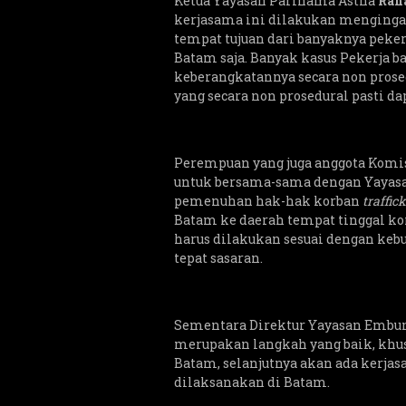
Ketua Yayasan Parinama Astha
Rah
kerjasama ini dilakukan mengingat 
tempat tujuan dari banyaknya pekerj
Batam saja. Banyak kasus Pekerja b
keberangkatannya secara non pros
yang secara non prosedural pasti d
Perempuan yang juga anggota Komis
untuk bersama-sama dengan Yayas
pemenuhan hak-hak korban
traffic
Batam ke daerah tempat tinggal kor
harus dilakukan sesuai dengan kebu
tepat sasaran.
Sementara Direktur Yayasan Embun
merupakan langkah yang baik, khu
Batam, selanjutnya akan ada kerj
dilaksanakan di Batam.