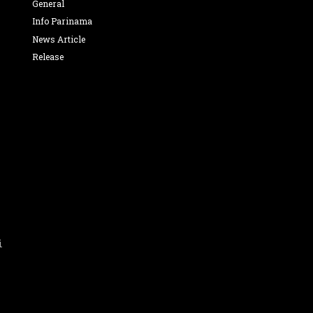
General
Info Parinama
News Article
Release
i
n