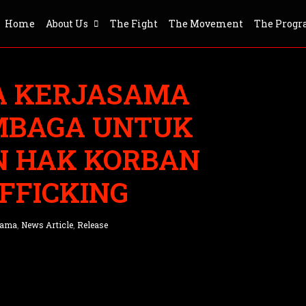
Home
About Us
The Fight
The Movement
The Prog
A KERJASAMA
MBAGA UNTUK
 HAK KORBAN
FFICKING
nama
,
News Article
,
Release