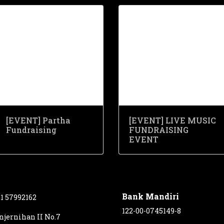
[EVENT] Partha
[EVENT] LIVE MUSIC
Fundraising
FUNDRAISING
EVENT
Bank Mandiri
21 57992162
122-00-0745149-8
enjernihan II No.7