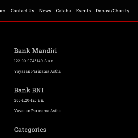
ram
Contact Us
News
Catahu
Events
Donasi/Charity
Bank Mandiri
122-00-0745149-8 a.n.
Yayasan Parinama Astha
Bank BNI
206-1120-120 a.n.
Yayasan Parinama Astha
Categories