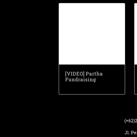
[VIDEO] Partha
Fundraising
(+62)
Jl. P