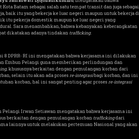
ayu Sasraswati Djojohadikusumo
, mengatakan bahwa
Kota Batam sebagai salah satu tempat transit dan juga sebagai
a, baik itu yang bekerja ke luar negeri maupun untuk bekerja d
aik itu pekerja domestik maupun ke luar negeri yang
edural. Sara menambahkan, bahwa kebanyakan keberangkatan
apat dikatakan adanya tindakan
trafficking.
i 8 DPRR- RI ini mengatakan bahwa kerjasama ini dilakukan
an Embun Pelangi guna memberikan perlindungan dan
king
, khususnya berkaitan dengan pemulangan korban dari
ban, selain itu akan ada proses
re-integrasi
bagi korban, dan ini
tuhan korban, hal ini sangat penting agar proses
re-integrasi
 Pelangi Irwan Setiawan mengatakan bahwa kerjasama ini
sus berkaitan dengan pemulangan korban
trafficking
dari
asama lainnya untuk melakukan pertemuan Nasional yang akan