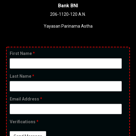
Bank BNI
206-1120-120 A.N.
Yayasan Parinama Astha
First Name
*
Last Name
*
Email Address
*
Verifications
*