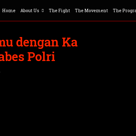
Home
About Us
The Fight
The Movement
The Prog
mu dengan Ka
bes Polri
a