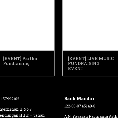
[EVENT] Partha
[EVENT] LIVE MUSIC
Fundraising
FUNDRAISING
EVENT
Bank Mandiri
21 57992162
122-00-0745149-8
enjernihan II No.7
Bendungan Hilir – Tanah
A.N. Yayasan Parinama Asth