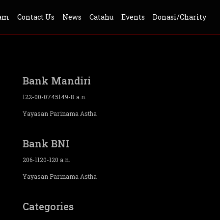
ram
Contact Us
News
Catahu
Events
Donasi/Charity
Bank Mandiri
122-00-0745149-8 a.n.
Yayasan Parinama Astha
Bank BNI
206-1120-120 a.n.
Yayasan Parinama Astha
Categories