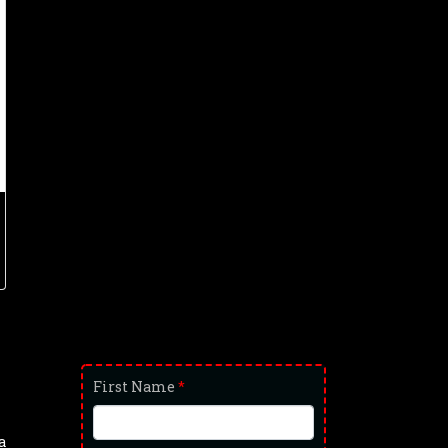
First Name
*
a