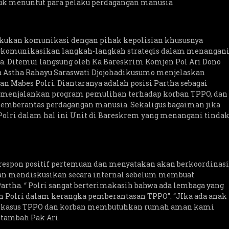
uk menuntut para pelaku perdagangan manusia
lakukan komunikasi dengan pihak kepolisian khususnya
gkomunikasikan langkah-langkah strategis dalam menangan
. Ditemui langsung oleh Ka Bareskrim Komjen Pol Ari Dono
 Astha Rahayu Saraswati Djojohadikusumo menjelaskan
 Mabes Polri. Diantaranya adalah posisi Partha sebagai
menjalankan program pemulihan terhadap korban TPPO, dan
mberantas perdagangan manusia. Sekaligus bagaiman jika
olri dalam hal ini Unit di Bareskrem yang menangani tinda
espon positif pertemuan dan menyatakan akan berkoordinasi
dan mendiskusikan secara internal sebelum membuat
artha. “ Polri sangat berterimakasih bahwa ada lembaga yang
 Polri dalam kerangka pemberantasan TPPO”. “JIka ada anak
i kasus TPPO dan korban membutuhkan rumah aman kami
 tambah Pak Ari.