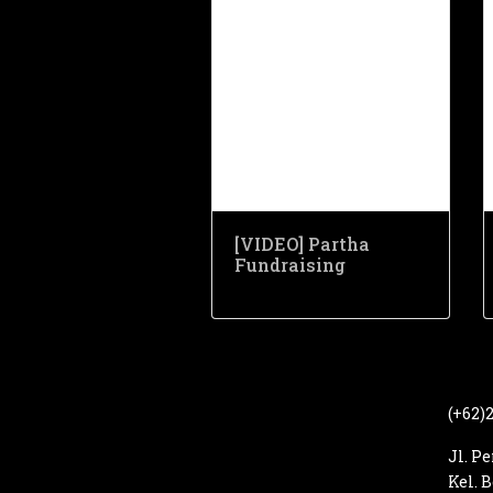
[VIDEO] Partha
Fundraising
(+62)
Jl. P
Kel. 